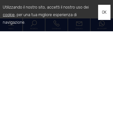
Utilizzando il nostro sito, accetti il nostro uso dei
OK
cookie
, per una tua migliore esperienza di
navigazione.
MENU
RICERCA
CHIAMACI
SCRIVICI
WHATSAPP
Codice
Home
Contratto
La storia della PEB
Qualsiasi
Vendita
Affitto
La filosofia PEB
Comune
Franchising
[+]
Staff