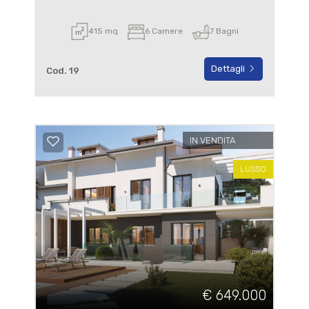
415 mq
6 Camere
7 Bagni
Dettagli
Cod. 19
IN VENDITA
LUSSO
€ 649.000