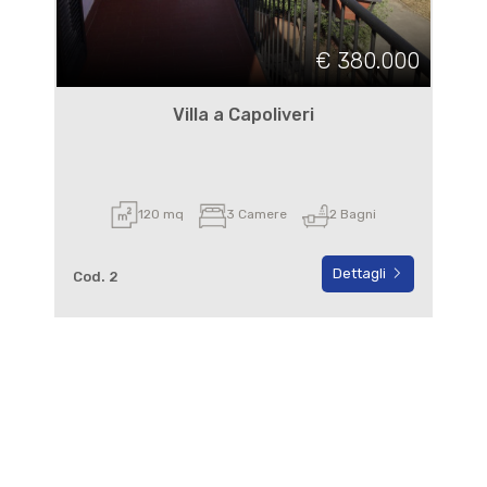
€ 380.000
Villa a Capoliveri
120 mq
3 Camere
2 Bagni
Dettagli
Cod. 2