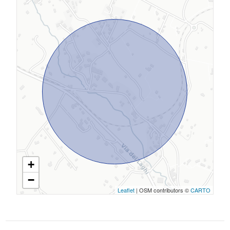
+
−
Leaflet
| OSM contributors ©
CARTO