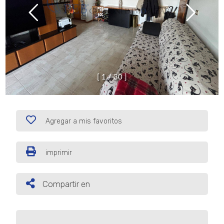
[
1
/
3
0
]
Agregar a mis favoritos
imprimir
Compartir en