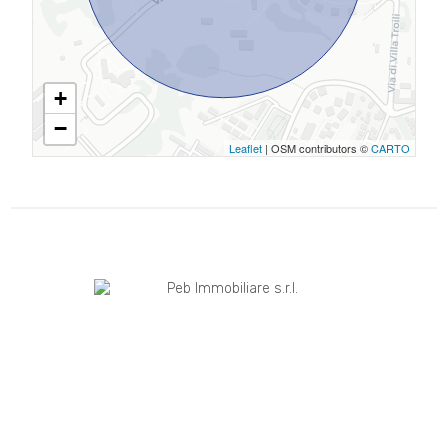
+
−
Leaflet
| OSM contributors ©
CARTO