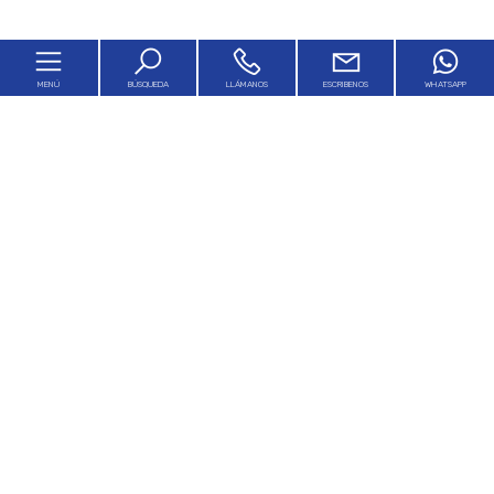
MENÚ
BÚSQUEDA
LLÁMANOS
ESCRIBENOS
WHATSAPP
Código
Home
Motivación
La historia de PEB
Ningún
Venta
Renta
Filosofía de PEB
Común
Franquiciamiento
[+]
Staff
ROMA
[+]
Área