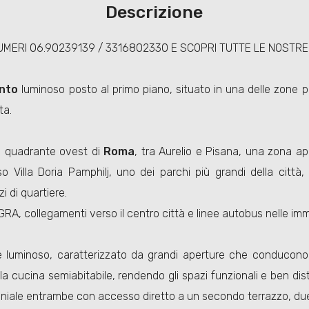
Descrizione
UMERI 06.90239139 / 3316802330 E SCOPRI TUTTE LE NOSTRE
nto
luminoso posto al primo piano, situato in una delle zone più
ta.
el quadrante ovest di
Roma
, tra Aurelio e Pisana, una zona ap
so Villa Doria Pamphilj, uno dei parchi più grandi della città,
i di quartiere.
GRA, collegamenti verso il centro città e linee autobus nelle im
 luminoso, caratterizzato da grandi aperture che conducono al
alla cucina semiabitabile, rendendo gli spazi funzionali e ben d
iale entrambe con accesso diretto a un secondo terrazzo, due b