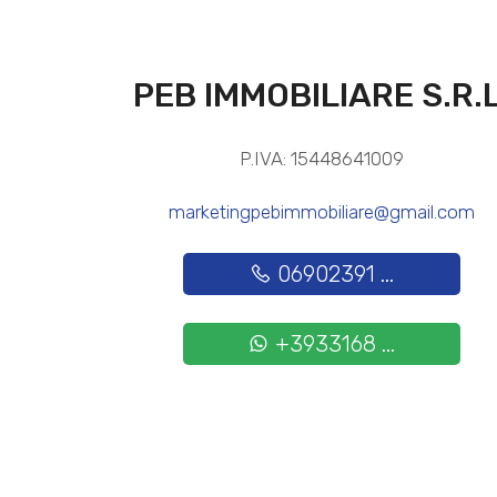
PEB IMMOBILIARE S.R.L
P.IVA: 15448641009
marketingpebimmobiliare@gmail.com
06902391 ...
+3933168 ...