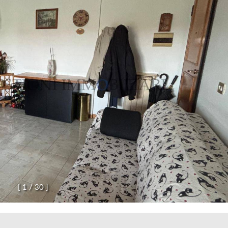
[
1
/
3
0
]