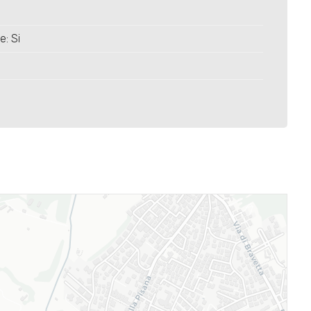
e: Si