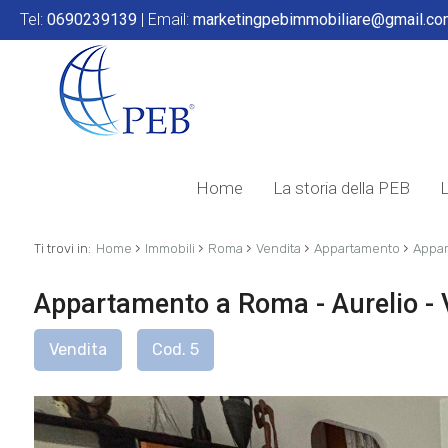
Tel:
0690239139
| Email:
marketingpebimmobiliare@gmail.c
Home
La storia della PEB
L
›
›
›
›
›
Ti trovi in:
Home
Immobili
Roma
Vendita
Appartamento
Appar
Appartamento a Roma - Aurelio - 
Vendita
Cod. 5